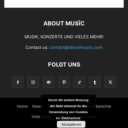
ABOUT MUSÏC
MUSIK, KONZERTE UND VIELES MEHR!
Contact us:
contact@aboutmusiic.com
FOLGT UNS
Durch die weitere Nutzung
Home
News
Konzertberichte
Festivalberichte
der Seite stimmst du der
Verwendung von Cookies
Interviews
Lifestyle
Impressum
zu.
Datenschutz
Akzeptieren