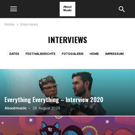
Home
Interviews
INTERVIEWS
DATES
FESTIVALBERICHTE
FOTOGALERIE
HOME
IMPRESSUM
INTERVIEWS
KONZERTBERICHTE
LIFESTYLE
NEWCOMER
NEWS
PLATTENTEST
SETLISTEN
VORBERICHTE
VORBERICHTE FESTIVALS
Everything Everything – Interview 2020
Aboutmusiic
-
26. August 2020