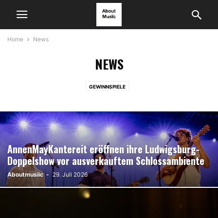
Home
News
NEWS
GEWINNSPIELE
AnnenMayKantereit eröffnen ihre Ludwigsburg-
Doppelshow vor ausverkauftem Schlossambiente
Aboutmusiic
-
29. Juli 2026