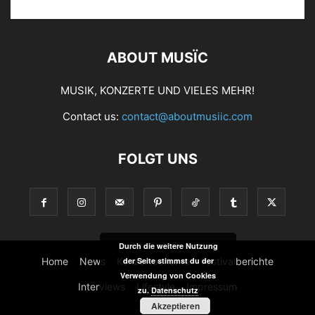
ABOUT MUSÏC
MUSIK, KONZERTE UND VIELES MEHR!
Contact us:
contact@aboutmusiic.com
FOLGT UNS
Durch die weitere Nutzung
Home
News
Konzertberichte
Festivalberichte
der Seite stimmst du der
Verwendung von Cookies
Interviews
Lifestyle
Impressum
zu.
Datenschutz
Akzeptieren