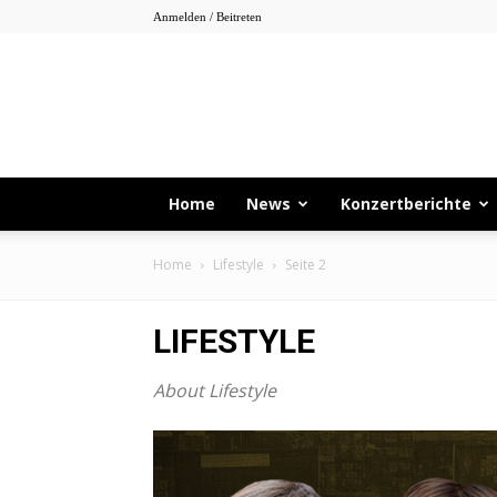
Anmelden / Beitreten
Home
News
Konzertberichte
Home
Lifestyle
Seite 2
LIFESTYLE
About Lifestyle