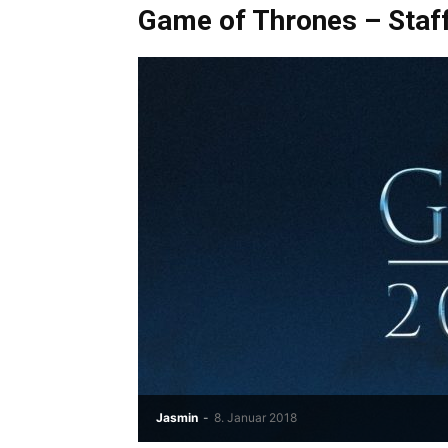
Game of Thrones – Staff
Jasmin
-
8. Januar 2018