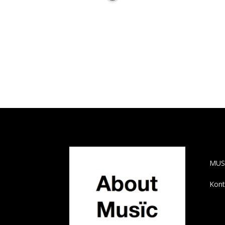
AB
MUS
Kont