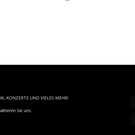
OUT MUSÏC
F
IK, KONZERTE UND VIELES MEHR!
aktieren Sie uns:
contact@aboutmusiic.com