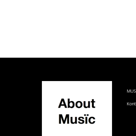
AB
MUS
Kont