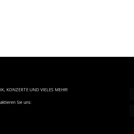
OUT MUSÏC
F
IK, KONZERTE UND VIELES MEHR!
aktieren Sie uns:
contact@aboutmusiic.com