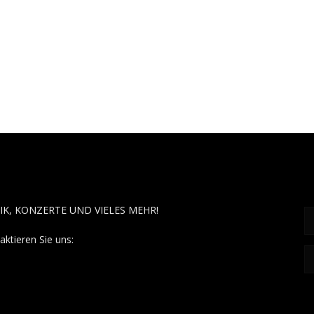
OUT MUSÏC
F
IK, KONZERTE UND VIELES MEHR!
aktieren Sie uns:
contact@aboutmusiic.com