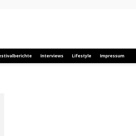
About
estivalberichte
Interviews
Lifestyle
Impressum
Musïc