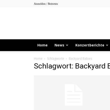
Anmelden / Beitreten
Home
News
Konzertberichte
Home
Schlagworte
Backyard Babies
Schlagwort: Backyard 