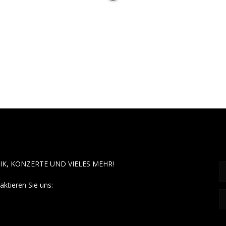
OUT MUSÏC
F
IK, KONZERTE UND VIELES MEHR!
aktieren Sie uns:
contact@aboutmusiic.com