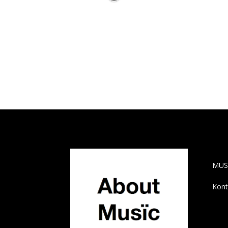
AB
MUS
Kont