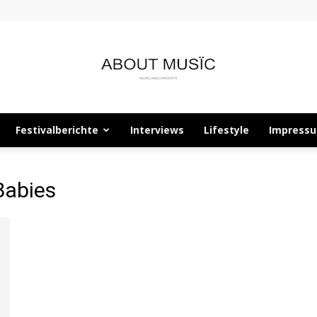
Festivalberichte
Interviews
Lifestyle
Impress
About
Babies
Musïc