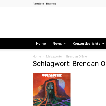
Anmelden / Beitreten
Home
News
Konzertberichte
Home
Schlagworte
Brendan O’Brien
Schlagwort: Brendan O