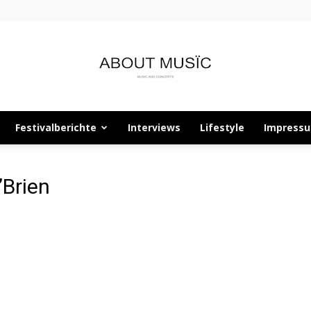
Festivalberichte
Interviews
Lifestyle
Impress
About
’Brien
Musïc