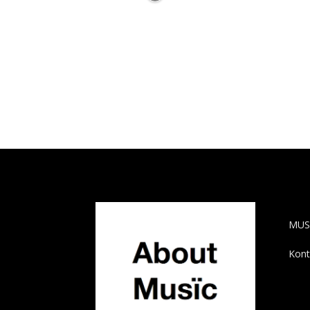
AB
MUS
Kont