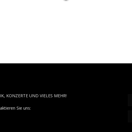
OUT MUSÏC
F
IK, KONZERTE UND VIELES MEHR!
aktieren Sie uns:
contact@aboutmusiic.com