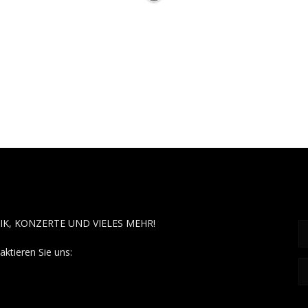
OUT MUSÏC
F
IK, KONZERTE UND VIELES MEHR!
aktieren Sie uns:
contact@aboutmusiic.com