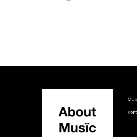
AB
MUS
Kont