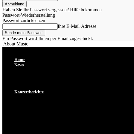
Haben Sie Ihr Passwort vergessen? Hilfe bekommen
Passwort-Wiederherstellung
Passwort zurücksetzen
Ihre E-Mail-Adresse
Ein Passwort wird Ihnen per Email zugeschickt.
About Musïc
Home
News
Dates
Newcomer
Plattentest
Setlisten
Konzertberichte
Stuttgart
Esslingen
Winterbach
Ludwigsburg
Rottweil
Frankfurt
Freiburg