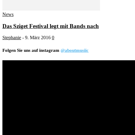
News
Das Sziget Festival legt mit Bands nach
Stephanie
-
9. März 2016
0
Folgen Sie uns auf instagram
@aboutmusiic