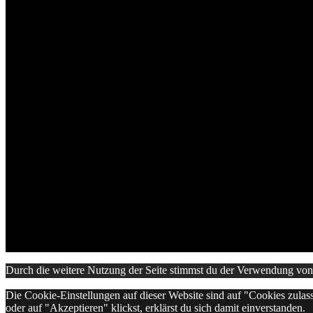
Winterbach
Ludwigsburg
Rottweil
Frankfurt
Freiburg
München
Weltweit
Festivalberichte
Deutschland
Schweiz
Schweden
Spanien
Interviews
Lifestyle
Impressum
Datenschutz
Kontakt
Über uns
© About Musïc 2010-2024 - Alle Rechte vorbehalten
Durch die weitere Nutzung der Seite stimmst du der Verwendung vo
Die Cookie-Einstellungen auf dieser Website sind auf "Cookies zulas
oder auf "Akzeptieren" klickst, erklärst du sich damit einverstanden.