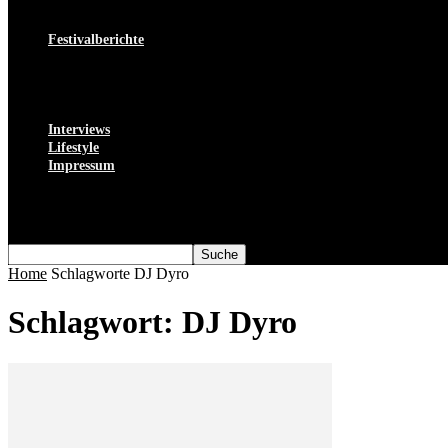
München
Weltweit
Festivalberichte
Deutschland
Schweiz
Schweden
Spanien
Interviews
Lifestyle
Impressum
Datenschutz
Kontakt
Über uns
Home
Schlagworte
DJ Dyro
Schlagwort: DJ Dyro