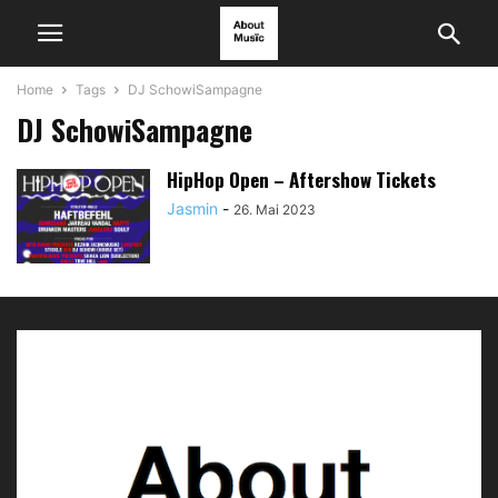
Home
Tags
DJ SchowiSampagne
DJ SchowiSampagne
HipHop Open – Aftershow Tickets
Jasmin
-
26. Mai 2023