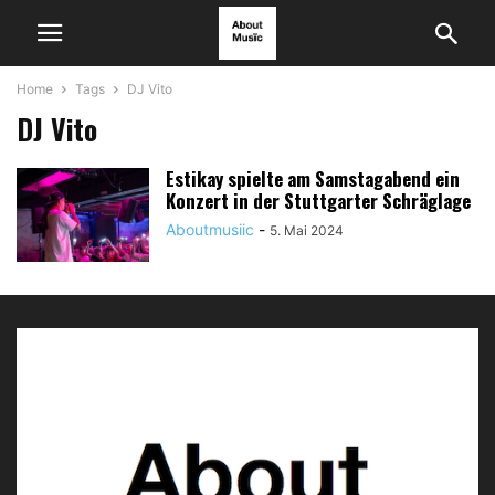
Home
Tags
DJ Vito
DJ Vito
Estikay spielte am Samstagabend ein
Konzert in der Stuttgarter Schräglage
Aboutmusiic
-
5. Mai 2024