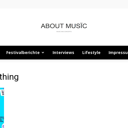
Festivalberichte
Interviews
Lifestyle
Impress
About
thing
Musïc