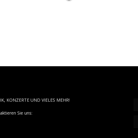
OUT MUSÏC
F
IK, KONZERTE UND VIELES MEHR!
aktieren Sie uns:
contact@aboutmusiic.com