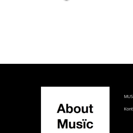
AB
MUS
Kont