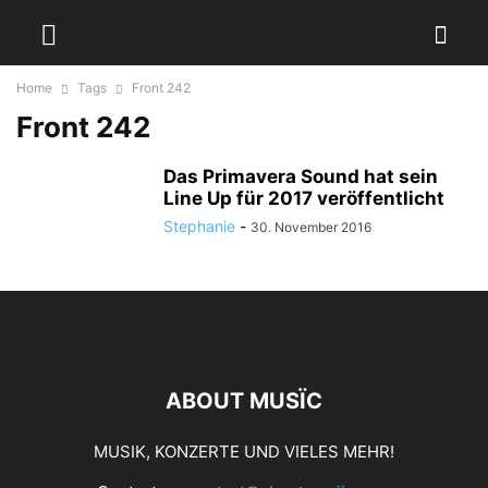
Home
Tags
Front 242
Front 242
Das Primavera Sound hat sein
Line Up für 2017 veröffentlicht
Stephanie
-
30. November 2016
ABOUT MUSÏC
MUSIK, KONZERTE UND VIELES MEHR!