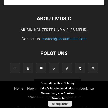
ABOUT MUSÏC
MUSIK, KONZERTE UND VIELES MEHR!
Contact us:
contact@aboutmusiic.com
FOLGT UNS
Durch die weitere Nutzung
Home
News
Konzertberichte
Festivalberichte
der Seite stimmst du der
Verwendung von Cookies
Interviews
Lifestyle
Impressum
zu.
Datenschutz
Akzeptieren