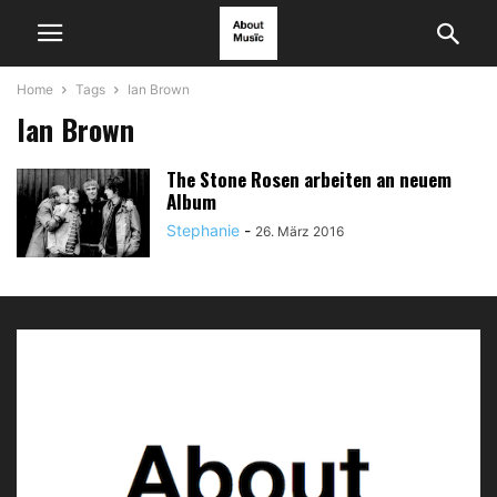
Home
Tags
Ian Brown
Ian Brown
The Stone Rosen arbeiten an neuem
Album
Stephanie
-
26. März 2016