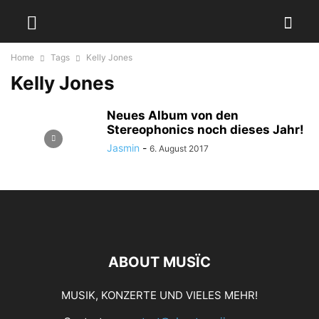
Home
Tags
Kelly Jones
Kelly Jones
Neues Album von den
Stereophonics noch dieses Jahr!
Jasmin
-
6. August 2017
ABOUT MUSÏC
MUSIK, KONZERTE UND VIELES MEHR!