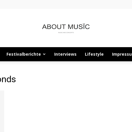
Festivalberichte
Interviews
Lifestyle
Impress
About
onds
Musïc