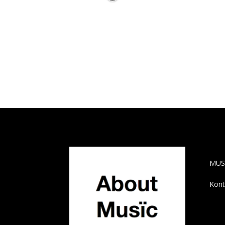
AB
MUS
Kont