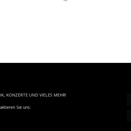
OUT MUSÏC
F
IK, KONZERTE UND VIELES MEHR!
aktieren Sie uns:
contact@aboutmusiic.com