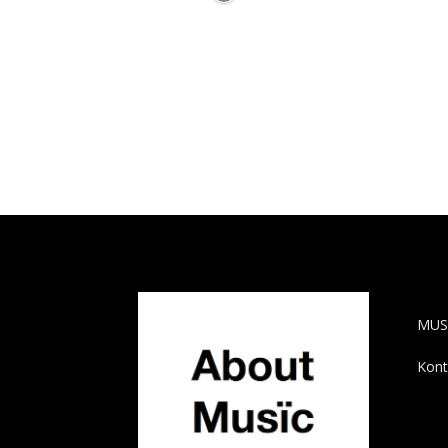
AB
MUS
Kont