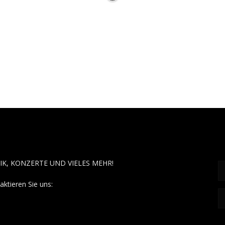
OUT MUSÏC
F
IK, KONZERTE UND VIELES MEHR!
aktieren Sie uns:
contact@aboutmusiic.com