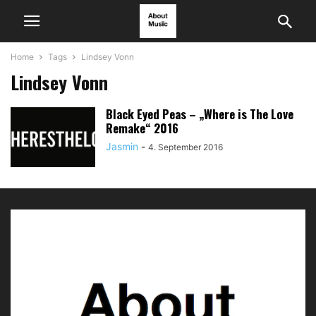
Home
Tags
Lindsey Vonn
Lindsey Vonn
Black Eyed Peas – „Where is The Love
Remake“ 2016
Jasmin
-
4. September 2016