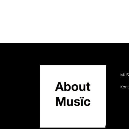
AB
MUS
Kont