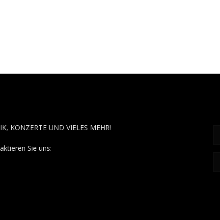
OUT MUSÏC
F
IK, KONZERTE UND VIELES MEHR!
aktieren Sie uns:
contact@aboutmusiic.com