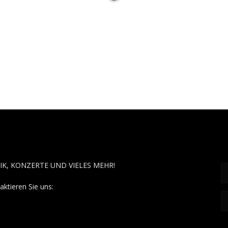
OUT MUSÏC
F
IK, KONZERTE UND VIELES MEHR!
aktieren Sie uns:
contact@aboutmusiic.com