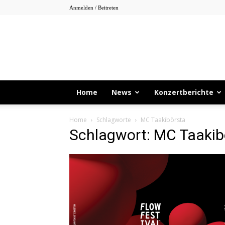
Anmelden / Beitreten
Home
News
Konzertberichte
Home
Schlagworte
MC Taakibörsta
Schlagwort: MC Taakib