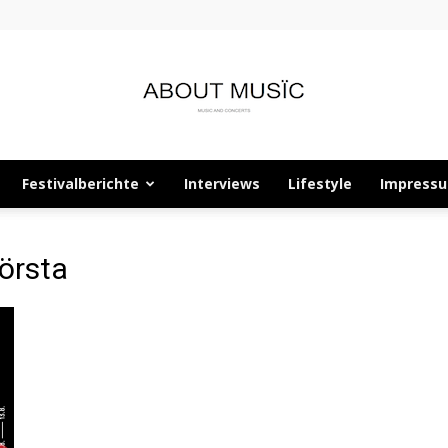
Festivalberichte
Interviews
Lifestyle
Impress
About
örsta
Musïc