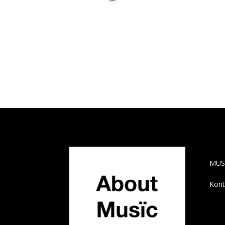
AB
MUS
Kont