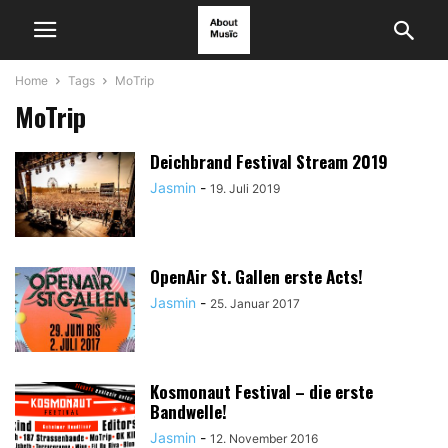
Home
Tags
MoTrip
MoTrip
Deichbrand Festival Stream 2019
Jasmin
-
19. Juli 2019
OpenAir St. Gallen erste Acts!
Jasmin
-
25. Januar 2017
Kosmonaut Festival – die erste
Bandwelle!
Jasmin
-
12. November 2016