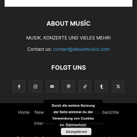
ABOUT MUSÏC
MUSIK, KONZERTE UND VIELES MEHR!
Contact us:
contact@aboutmusiic.com
FOLGT UNS
Durch die weitere Nutzung
Home
News
Konzertberichte
Festivalberichte
der Seite stimmst du der
Verwendung von Cookies
Interviews
Lifestyle
Impressum
zu.
Datenschutz
Akzeptieren