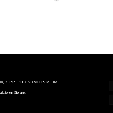
OUT MUSÏC
F
IK, KONZERTE UND VIELES MEHR!
aktieren Sie uns:
contact@aboutmusiic.com