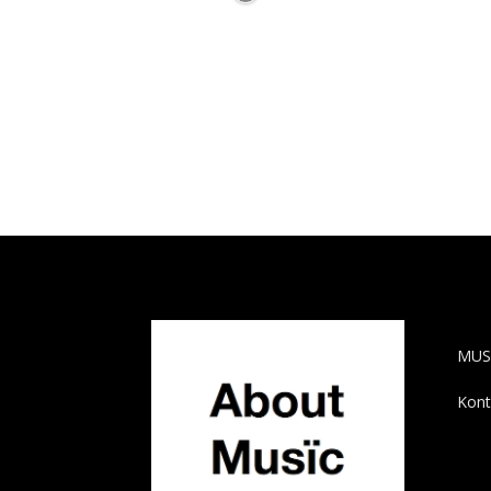
AB
MUS
Kont