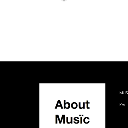
AB
MUS
Kont