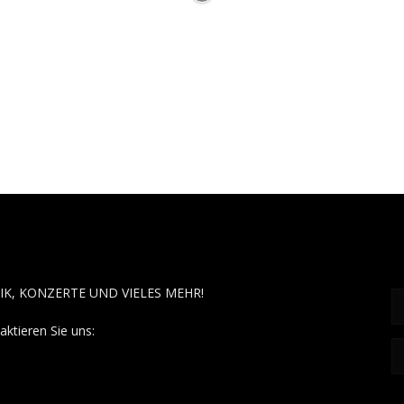
OUT MUSÏC
F
IK, KONZERTE UND VIELES MEHR!
aktieren Sie uns:
contact@aboutmusiic.com