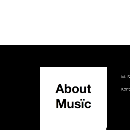
AB
MUS
Kont