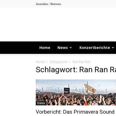
Anmelden / Beitreten
Home
News
Konzertberichte
Home
Schlagworte
Ran Ran Ran
Schlagwort: Ran Ran R
Dates
Vorbericht: Das Primavera Sound