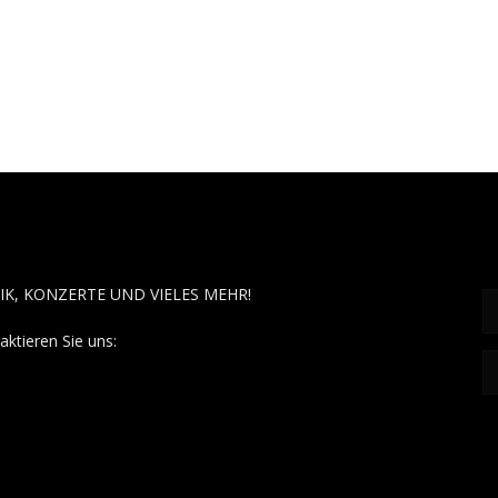
OUT MUSÏC
F
IK, KONZERTE UND VIELES MEHR!
aktieren Sie uns:
contact@aboutmusiic.com