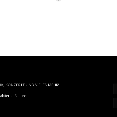
OUT MUSÏC
F
IK, KONZERTE UND VIELES MEHR!
aktieren Sie uns:
contact@aboutmusiic.com