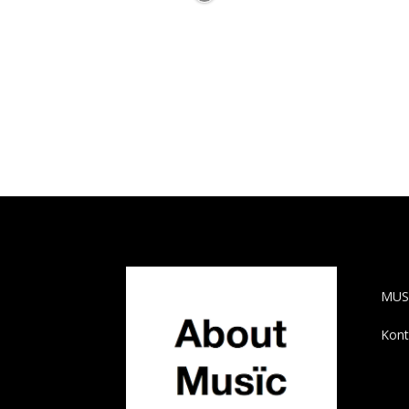
AB
MUS
Kont