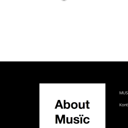
AB
MUS
Kont