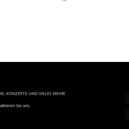
OUT MUSÏC
F
IK, KONZERTE UND VIELES MEHR!
aktieren Sie uns:
contact@aboutmusiic.com