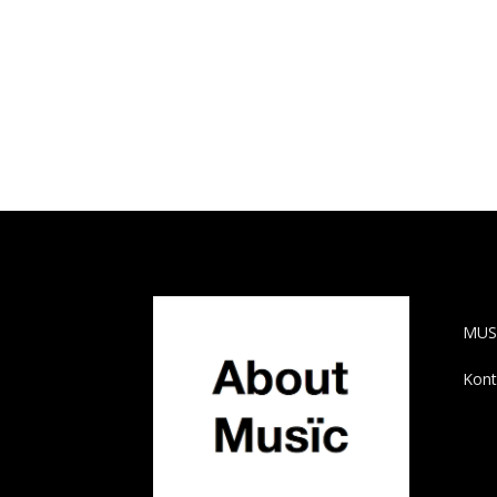
AB
MUS
Kont