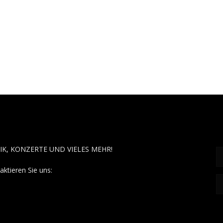
OUT MUSÏC
F
IK, KONZERTE UND VIELES MEHR!
aktieren Sie uns:
contact@aboutmusiic.com