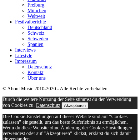
Freiburg
München
Weltweit
Festivalberichte
Deutschland
Schweiz
Schweden
Spanien
Interviews
Lifestyle
Impressum
Datenschutz
Kontakt
Über uns
© About Musïc 2010-2020 - Alle Rechte vorbehalten
Durch die weitere Nutzung der Seite stimmst du der Verwendung
von Cookies zu.
Datenschutz
Akzeptieren
Die Cookie-Einstellungen auf dieser Website sind auf "Cookies
zulassen" eingestellt, um das beste Surferlebnis zu ermöglichen.
Wenn du diese Website ohne Änderung der Cookie-Einstellungen
verwendest oder auf "Akzeptieren" klickst, erklärst du sich damit
einverstanden.