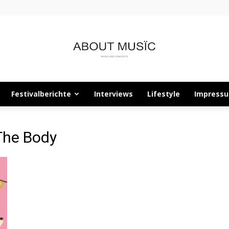
Festivalberichte
Interviews
Lifestyle
Impress
About
The Body
Musïc