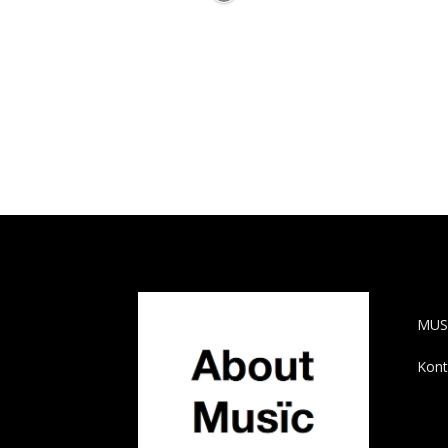
AB
MUS
Kont