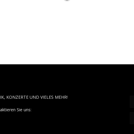
OUT MUSÏC
F
IK, KONZERTE UND VIELES MEHR!
aktieren Sie uns:
contact@aboutmusiic.com