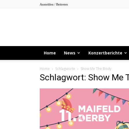
Anmelden / Beitreten
Home
News
Konzertberichte
Home
Schlagworte
Show Me The Body
Schlagwort: Show Me 