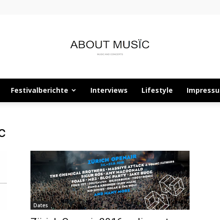
Festivalberichte
Interviews
Lifestyle
Impress
About
c
Musïc
Dates