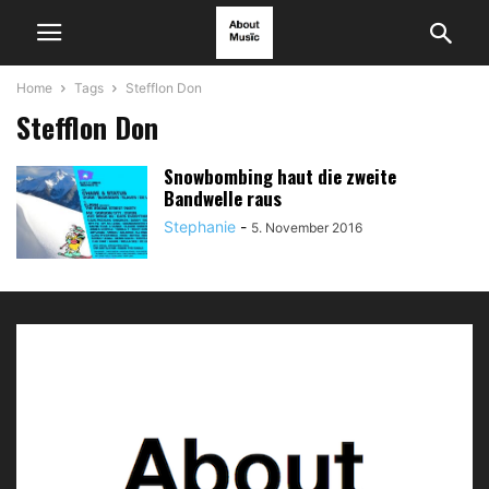
Home
Tags
Stefflon Don
Stefflon Don
Snowbombing haut die zweite
Bandwelle raus
Stephanie
-
5. November 2016