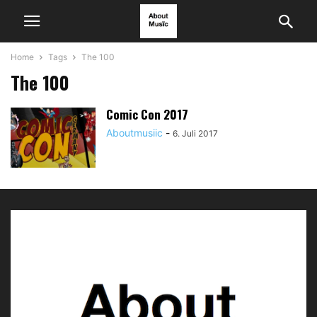
Home
Tags
The 100
The 100
Comic Con 2017
Aboutmusiic
-
6. Juli 2017