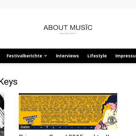
Festivalberichte
Interviews
Lifestyle
Impress
About
 Keys
Musïc
Dates