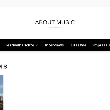
Festivalberichte
Interviews
Lifestyle
Impress
About
ers
Musïc