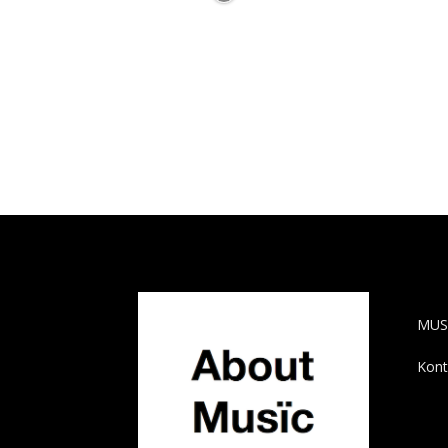
AB
MUS
Kont