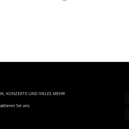
OUT MUSÏC
F
IK, KONZERTE UND VIELES MEHR!
aktieren Sie uns:
contact@aboutmusiic.com