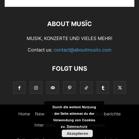
ABOUT MUSÏC
MUSIK, KONZERTE UND VIELES MEHR!
Contact us:
contact@aboutmusiic.com
FOLGT UNS
Durch die weitere Nutzung
Home
News
Konzertberichte
Festivalberichte
der Seite stimmst du der
Verwendung von Cookies
Interviews
Lifestyle
Impressum
zu.
Datenschutz
Akzeptieren