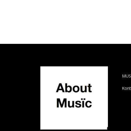
AB
MUS
Kont