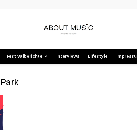
Festivalberichte
Interviews
Lifestyle
Impress
About
 Park
Musïc