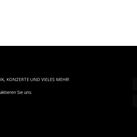
OUT MUSÏC
F
IK, KONZERTE UND VIELES MEHR!
aktieren Sie uns:
contact@aboutmusiic.com