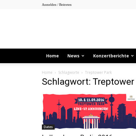
Anmelden / Beitreten
Home
News
Konzertberichte
Home
Schlagworte
Treptower Park
Schlagwort: Treptower
Dates