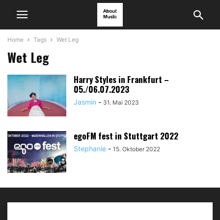
Home
Tags
Wet Leg
Wet Leg
Harry Styles in Frankfurt –
05./06.07.2023
Jasmin
-
31. Mai 2023
egoFM fest in Stuttgart 2022
Stephanie
-
15. Oktober 2022