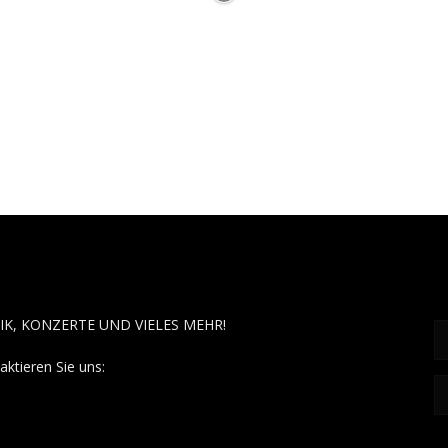
OUT MUSÏC
F
IK, KONZERTE UND VIELES MEHR!
aktieren Sie uns:
contact@aboutmusiic.com