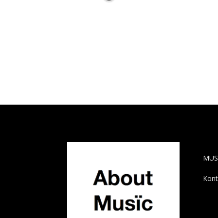
AB
MUS
Kont