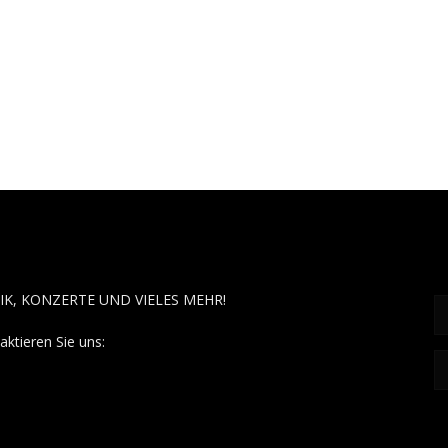
OUT MUSÏC
F
IK, KONZERTE UND VIELES MEHR!
aktieren Sie uns:
contact@aboutmusiic.com