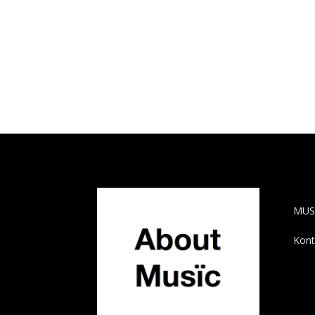
AB
MUS
Kont