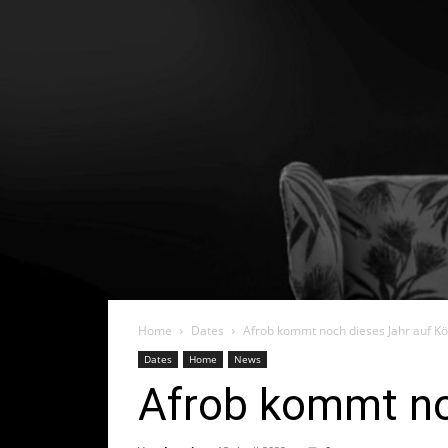
Home
Dates
Afrob kommt noch dieses Jahr auf Kö
Dates
Home
News
Afrob kommt no