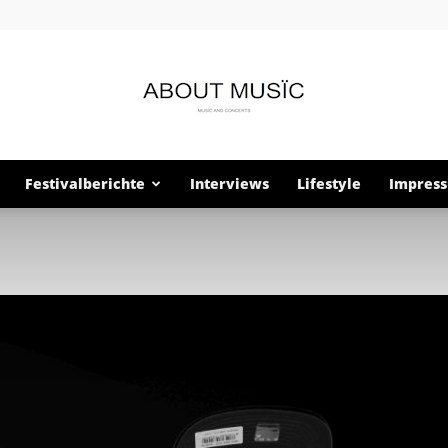
Festivalberichte
Interviews
Lifestyle
Impres
About
Musïc