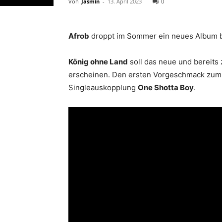
Von
Jasmin
-
13. April 2023
0
Afrob
droppt im Sommer ein neues Album br
König ohne Land
soll das neue und bereits
erscheinen. Den ersten Vorgeschmack zum 
Singleauskopplung
One Shotta Boy
.