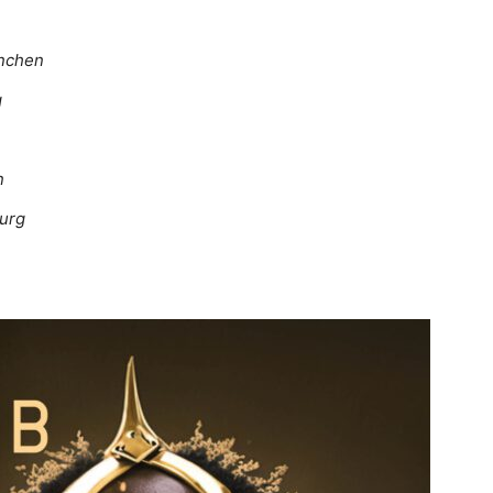
ünchen
g
n
burg