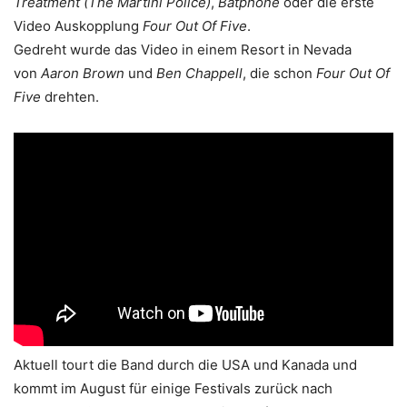
Treatment
(The Martini Police)
,
Batphone
oder die erste
Video Auskopplung
Four Out Of Five
.
Gedreht wurde das Video in einem Resort in Nevada
von
Aaron Brown
und
Ben Chappell
, die schon
Four Out Of
Five
drehten.
Aktuell tourt die Band durch die USA und Kanada und
kommt im August für einige Festivals zurück nach