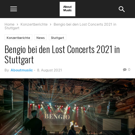
Home
Konzertberichte
Bengio bei den Lost Concerts 2021 in
Stuttgart
Konzertberichte
News
Stuttgart
Bengio bei den Lost Concerts 2021 in
Stuttgart
0
By
Aboutmusiic
-
8. August 2021