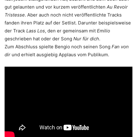
gut gelaunten und vor kurzem veröffentlichten
Au Revoir
Tristesse
. Aber auch noch nicht veröffentlichte Tracks
fanden ihren Platz auf der Setlist. Darunter beispielsweise
der Track
Lass Los
, den er gemeinsam mit
Emilio
geschrieben hat oder der Song
Nur für dich
.
Zum Abschluss spielte Bengio noch seinen Song
Fan von
dir
und erhielt ausgiebig Applaus vom Publikum.