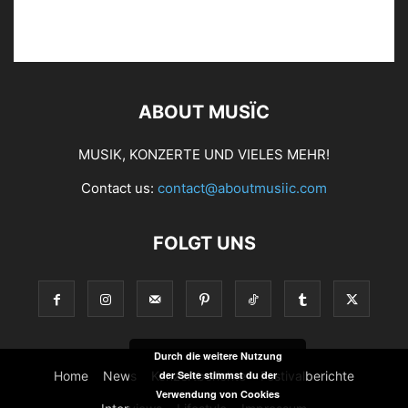
ABOUT MUSÏC
MUSIK, KONZERTE UND VIELES MEHR!
Contact us:
contact@aboutmusiic.com
FOLGT UNS
Durch die weitere Nutzung
Home
News
Konzertberichte
Festivalberichte
der Seite stimmst du der
Verwendung von Cookies