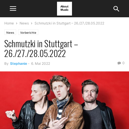
Home
News
Schmutzki in Stuttgart – 26./27./28.05.2022
News
Vorberichte
Schmutzki in Stuttgart –
26./27./28.05.2022
0
By
Stephanie
-
6. Mai 2022