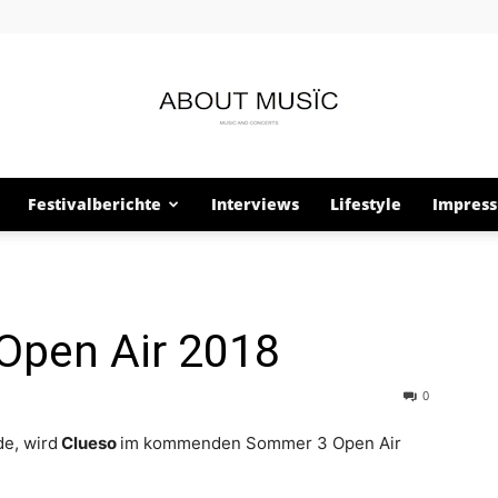
Festivalberichte
Interviews
Lifestyle
Impres
About
Open Air 2018
Musïc
0
e, wird
Clueso
im kommenden Sommer 3 Open Air