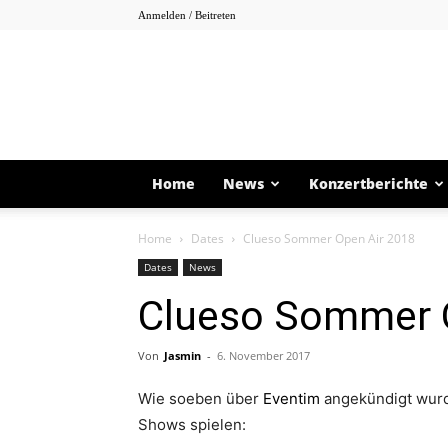
Anmelden / Beitreten
Home
News
Konzertberichte
Home
Dates
Clueso Sommer Open Air 2018
Dates
News
Clueso Sommer 
Von
Jasmin
-
6. November 2017
Wie soeben über
Eventim
angekündigt wurd
Shows spielen: