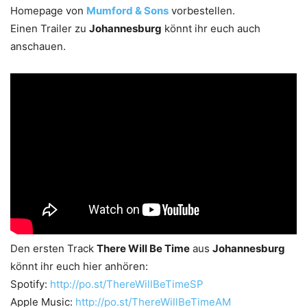
Homepage von
Mumford & Sons
vorbestellen.
Einen Trailer zu
Johannesburg
könnt ihr euch auch
anschauen.
Den ersten Track
There Will Be Time
aus
Johannesburg
könnt ihr euch hier anhören:
Spotify:
http://po.st/ThereWillBeTimeSP
Apple Music:
http://po.st/ThereWillBeTimeAM