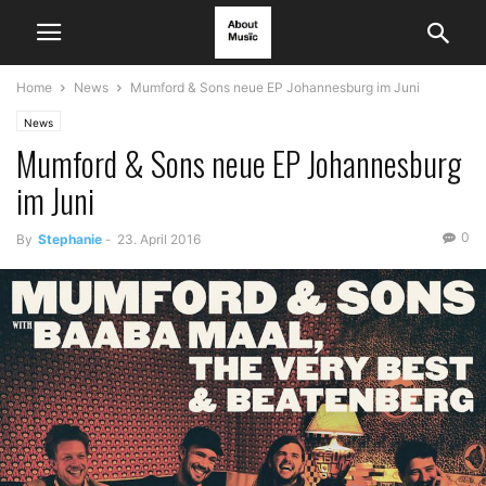
Home
News
Mumford & Sons neue EP Johannesburg im Juni
News
Mumford & Sons neue EP Johannesburg
im Juni
0
By
Stephanie
-
23. April 2016