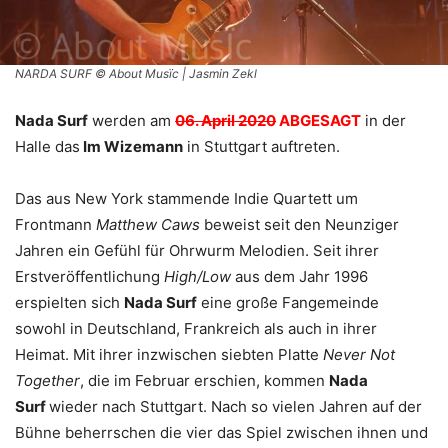
NARDA SURF © About Musïc | Jasmin Zekl
Nada Surf
werden am
06. April 2020
ABGESAGT
in der
Halle das
Im Wizemann
in Stuttgart auftreten.
Das aus New York stammende Indie Quartett um
Frontmann
Matthew Caws
beweist seit den Neunziger
Jahren ein Gefühl für Ohrwurm Melodien. Seit ihrer
Erstveröffentlichung
High/Low
aus dem Jahr 1996
erspielten sich
Nada Surf
eine große Fangemeinde
sowohl in Deutschland, Frankreich als auch in ihrer
Heimat. Mit ihrer inzwischen siebten Platte
Never Not
Together
, die im Februar erschien, kommen
Nada
Surf
wieder nach Stuttgart. Nach so vielen Jahren auf der
Bühne beherrschen die vier das Spiel zwischen ihnen und