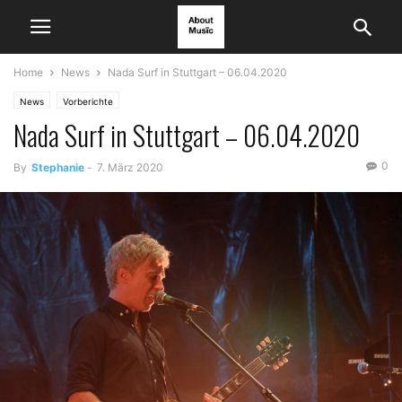
Home
News
Nada Surf in Stuttgart – 06.04.2020
News
Vorberichte
Nada Surf in Stuttgart – 06.04.2020
0
By
Stephanie
-
7. März 2020