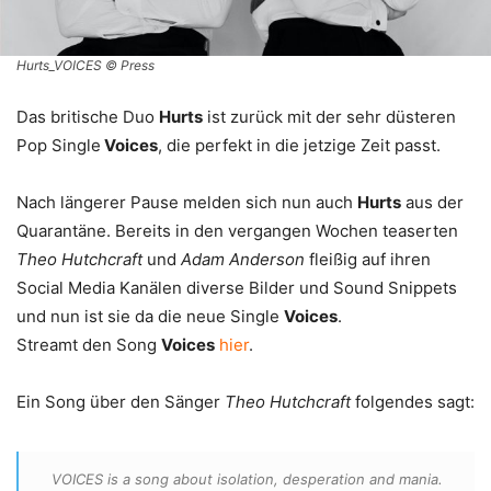
Hurts_VOICES © Press
Das britische Duo
Hurts
ist zurück mit der sehr düsteren
Pop Single
Voices
, die perfekt in die jetzige Zeit passt.
Nach längerer Pause melden sich nun auch
Hurts
aus der
Quarantäne. Bereits in den vergangen Wochen teaserten
Theo Hutchcraft
und
Adam Anderson
fleißig auf ihren
Social Media Kanälen diverse Bilder und Sound Snippets
und nun ist sie da die neue Single
Voices
.
Streamt den Song
Voices
hier
.
Ein Song über den Sänger
Theo Hutchcraft
folgendes sagt:
VOICES is a song about isolation, desperation and mania.