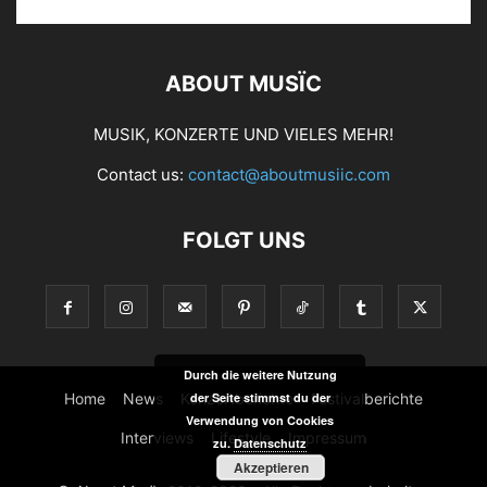
ABOUT MUSÏC
MUSIK, KONZERTE UND VIELES MEHR!
Contact us:
contact@aboutmusiic.com
FOLGT UNS
Durch die weitere Nutzung
Home
News
Konzertberichte
Festivalberichte
der Seite stimmst du der
Verwendung von Cookies
Interviews
Lifestyle
Impressum
zu.
Datenschutz
Akzeptieren